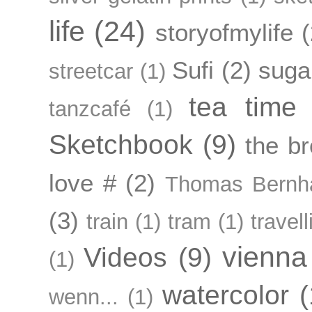
life
(24)
storyofmylife
(
Sufi
(2)
suga
streetcar
(1)
tea time
tanzcafé
(1)
Sketchbook
(9)
the br
love #
(2)
Thomas Bernh
(3)
train
(1)
tram
(1)
travell
vienna
Videos
(9)
(1)
watercolor
(
wenn...
(1)