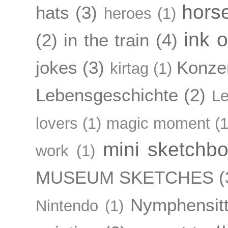
hors
hats
(3)
heroes
(1)
ink 
(2)
in the train
(4)
jokes
(3)
Konze
kirtag
(1)
Lebensgeschichte
(2)
L
lovers
(1)
magic moment
(1
mini sketchb
work
(1)
MUSEUM SKETCHES
(
Nymphensitt
Nintendo
(1)