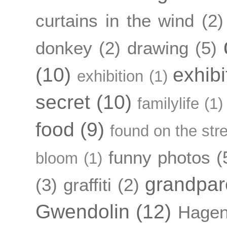
curtains in the wind
(2)
donkey
(2)
drawing
(5)
(10)
exhibi
exhibition
(1)
secret
(10)
familylife
(1)
food
(9)
found on the str
funny photos
(
bloom
(1)
grandpar
(3)
graffiti
(2)
Gwendolin
(12)
Hagen