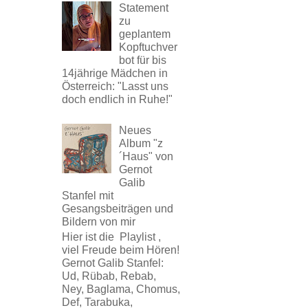
Statement
zu
geplantem
Kopftuchver
bot für bis
14jährige Mädchen in
Österreich: "Lasst uns
doch endlich in Ruhe!"
Neues
Album "z
´Haus" von
Gernot
Galib
Stanfel mit
Gesangsbeiträgen und
Bildern von mir
Hier ist die Playlist ,
viel Freude beim Hören!
Gernot Galib Stanfel:
Ud, Rübab, Rebab,
Ney, Baglama, Chomus,
Def, Tarabuka,