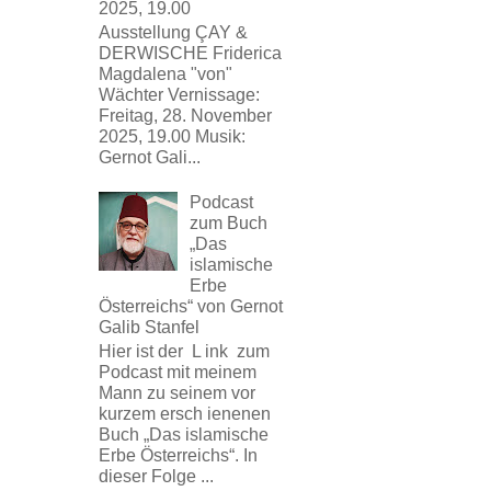
2025, 19.00
Ausstellung ÇAY &
DERWISCHE Friderica
Magdalena "von"
Wächter Vernissage:
Freitag, 28. November
2025, 19.00 Musik:
Gernot Gali...
Podcast
zum Buch
„Das
islamische
Erbe
Österreichs“ von Gernot
Galib Stanfel
Hier ist der L ink zum
Podcast mit meinem
Mann zu seinem vor
kurzem ersch ienenen
Buch „Das islamische
Erbe Österreichs“. In
dieser Folge ...